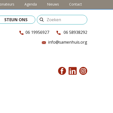
onateurs
Agenda
Nieuws
Contact
STEUN ONS
06 19956927
06 58938292
info@samenhuis.org